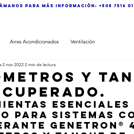
ámanos para más información: +505 7516 0
ME
NOSOTROS
SUCURSALES
PRODUCTOS
G
Aires Acondicionados
Ventilación
a
2 nov 2022
2 min de lectura
metros y Ta
ecuperado.
ientas esenciales 
io para sistemas c
erante Genetron® 4