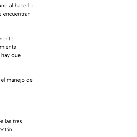
no al hacerlo 
e encuentran 
mente 
mienta 
e hay que 
 el manejo de 
 las tres 
están 