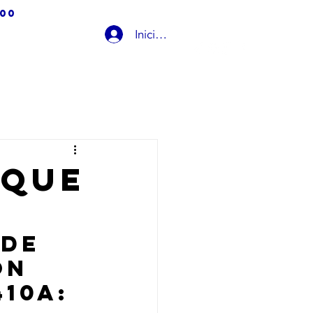
100
Iniciar sesión
ARANTÍAS
Ai-BLOG
CONTACTO
nque
de 
on 
10A: 