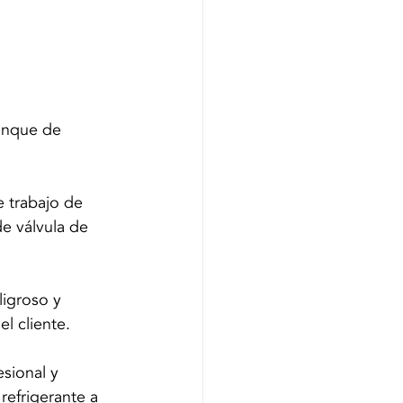
tanque de 
 trabajo de 
 válvula de 
ligroso y 
l cliente.
sional y 
refrigerante a 