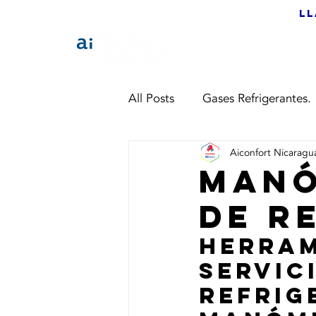
Ll
HO
All Posts
Gases Refrigerantes.
Aiconfort Nicaragu
Manó
de r
Herram
servic
Refrig