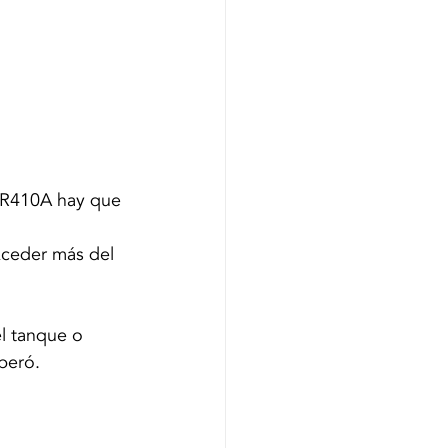
 R410A hay que 
xceder más del 
l tanque o 
uperó.