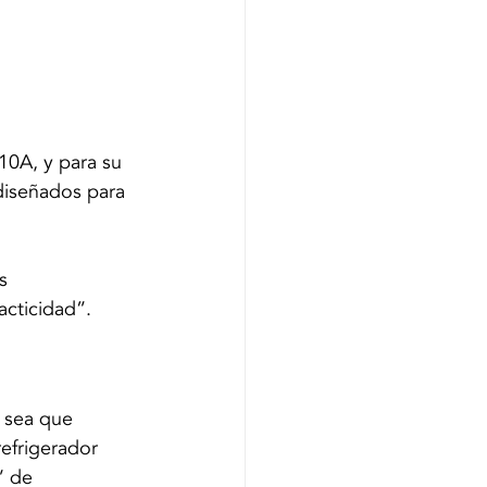
10A, y para su 
diseñados para 
s 
acticidad”. 
 sea que 
efrigerador 
’ de 